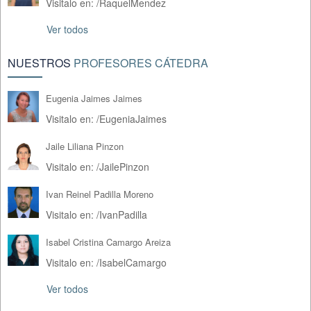
Visitalo en:
/
RaquelMendez
Ver todos
NUESTROS
PROFESORES CÁTEDRA
Eugenia Jaimes Jaimes
Visitalo en:
/
EugeniaJaimes
Jaile Liliana Pinzon
Visitalo en:
/
JailePinzon
Ivan Reinel Padilla Moreno
Visitalo en:
/
IvanPadilla
Isabel Cristina Camargo Areiza
Visitalo en:
/
IsabelCamargo
Ver todos