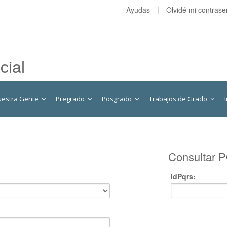
Ayudas
|
Olvidé mi contras
cial
uestra Gente
Pregrado
Posgrado
Trabajos de Grado