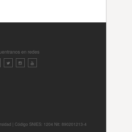
uentranos en redes
ersidad | Código SNIES: 1204 Nit: 890201213-4