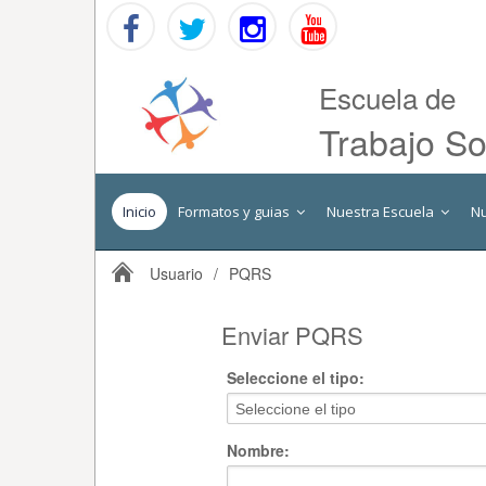
Escuela de
Trabajo So
Inicio
Formatos y guias
Nuestra Escuela
N
Usuario
/
PQRS