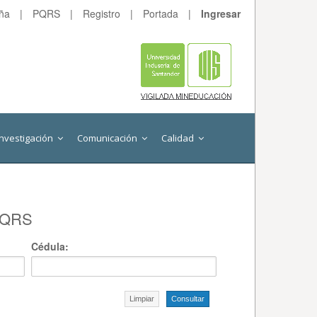
eña
|
PQRS
|
Registro
|
Portada
|
Ingresar
Investigación
Comunicación
Calidad