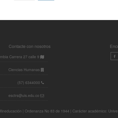
Contacte con nosotros
Enc
bia Carrera 27 calle 9
Ciencias Humanas
(57) 6344000
esctrs@uis.edu.co
a Mineducación | Ordenanza No 83 de 1944 | Carácter académico: Univ