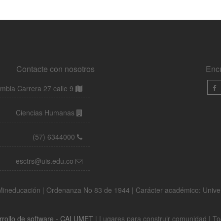
Contacte con nosotros
Enc
bia Carrera 27 calle 9
Ciencias Humanas
(57) 6344000
esctrs@uis.edu.co
a Mineducación | Ordenanza No 83 de 1944 | Carácter académico: Univ
rrollo de software - CALUMET
| Lugares para construir comunidad | T