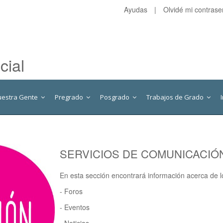
Ayudas
|
Olvidé mi contras
cial
uestra Gente
Pregrado
Posgrado
Trabajos de Grado