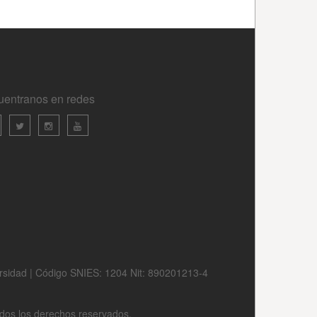
uentranos en redes
ersidad | Código SNIES: 1204 Nit: 890201213-4
odos los derechos reservados.