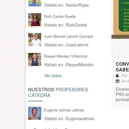
Visitalo en:
/
HectorRojas
Ruth Zarate Rueda
Visitalo en:
/
RuthZarate
Juan Manuel Latorre Carvajal
Visitalo en:
/
JuanLatorre
Raquel Mendez Villamizar
CONV
Visitalo en:
/
RaquelMendez
SABE
Ver todos
Por: 
24 d
NUESTROS
PROFESORES
Excelen
PRO en 
CÁTEDRA
puntual
Eugenia Jaimes Jaimes
Visitalo en:
/
EugeniaJaimes