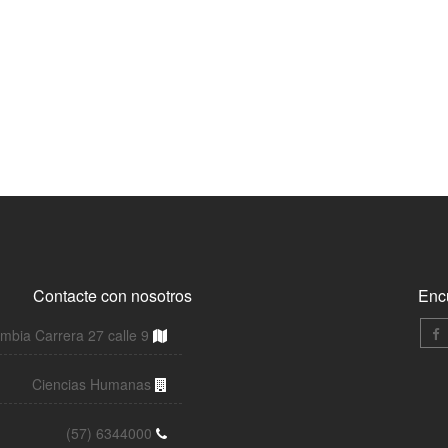
Contacte con nosotros
Enc
bia Carrera 27 calle 9
Ciencias Humanas
(57) 6344000