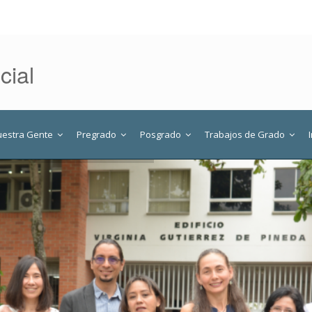
cial
uestra Gente
Pregrado
Posgrado
Trabajos de Grado